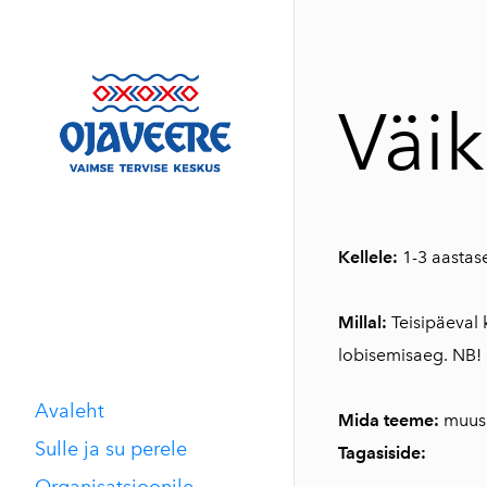
Väik
Kellele:
1-3 aastas
Millal:
Teisipäeval 
lobisemisaeg. NB! 
Avaleht
Mida teeme:
muusi
Sulle ja su perele
Tagasiside:
Organisatsioonile