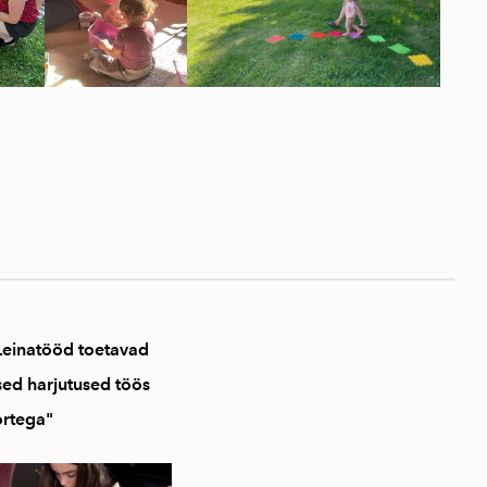
 Leinatööd toetavad
sed harjutused töös
ortega"