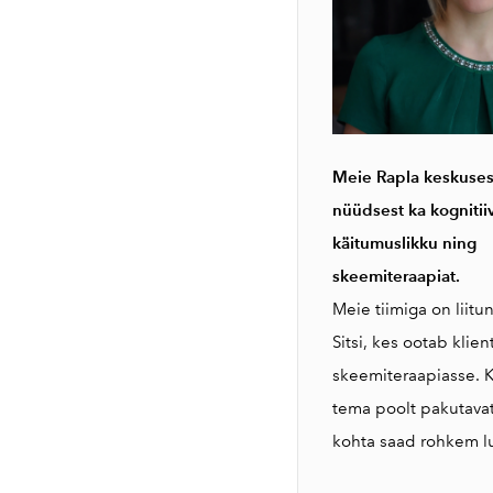
Meie Rapla keskuses
nüüdsest ka kognitii
käitumuslikku ning
skeemiteraapiat.
Meie tiimiga on liitu
Sitsi, kes ootab klie
skeemiteraapiasse. K
tema poolt pakutavat
kohta saad rohkem 