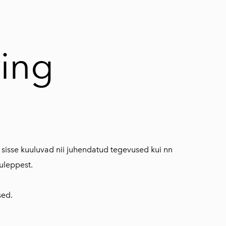
lisati ostukorvi.
Vaata ostukorvi
ring
a sisse kuuluvad nii juhendatud tegevused kui nn
uleppest.
used.