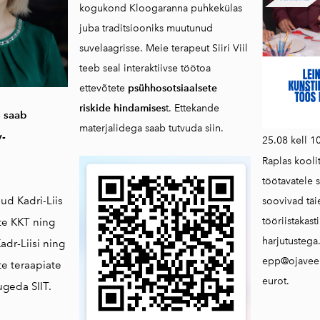
kogukond Kloogaranna puhkekülas
juba traditsiooniks muutunud
suvelaagrisse. Meie terapeut Siiri Viil
teeb seal interaktiivse töötoa
ettevõtete
psühhosotsiaalsete
riskide hindamises
t. Ettekande
 saab
materjalidega saab
tutvuda siin.
v-
25.08 kell 1
Raplas kooli
töötavatele s
nud Kadri-Liis
soovivad tä
tööriistakast
nte KKT ning
harjutustega
adr-Liisi ning
epp@ojaveer
e teraapiate
eurot.
lugeda
SIIT.