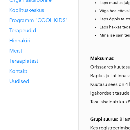
Laps muutus ju
Koolituskeskus
Väga hea etteval
Laps õppis teist
Programm "COOL KIDS"
Laps hakkas teg
Terapeudid
Mina ise sain te
Hinnakiri
Meist
Maksumus:
Teraapiatest
Orissaares kuutas
Kontakt
Raplas ja Tallinnas
Uudised
Kuutasu sees on 4 
Igakordselt tasude
Tasu sisaldab ka k
Grupi suurus:
8 la
Kes registreerimise