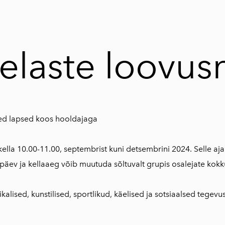
elaste loovus
ed lapsed koos hooldajaga
kella 10.00-11.00, septembrist kuni detsembrini 2024. Selle aj
päev ja kellaaeg võib muutuda sõltuvalt grupis osalejate kokk
kalised, kunstilised, sportlikud, käelised ja sotsiaalsed tegev