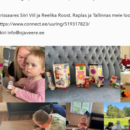
rissaares
Siiri Viil ja Reelika Roost. Raplas ja Tallinnas meie 
ttps://www.connect.ee/uuring/519317823/
kiri info@ojaveere.ee