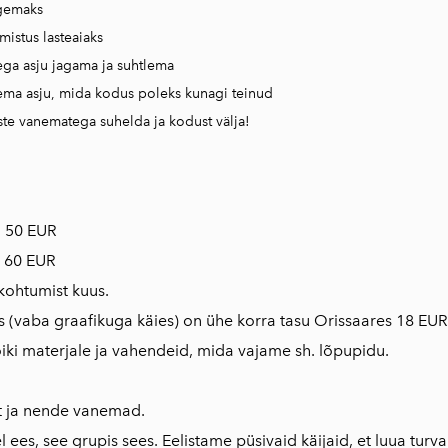
lgemaks
mistus lasteaiaks
ega asju jagama ja suhtlema
ema asju, mida kodus poleks kunagi teinud
iste vanematega suhelda ja kodust välja!
u 50 EUR
: 60 EUR
kohtumist kuus.
s (vaba graafikuga käies) on ühe korra tasu Orissaares 18 EUR
õiki materjale ja vahendeid, mida vajame sh. lõpupidu.
st ja nende vanemad.
l ees, see grupis sees. Eelistame püsivaid käijaid, et luua turva