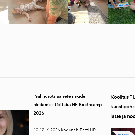
Psühhosotsiaalsete riskide
Koolitus "
hindamise töötuba HR Boothcamp
kunstipõhi
2026
laste ja no
10-12..6.2026 koguneb Eesti HR-