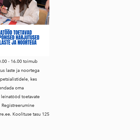
0.00 - 16.00 toimub
tus laste ja noortega
petsialistidele, kes
iendada oma
i leinatööd toetavate
. Registreerumine
e.ee. Koolituse tasu 125