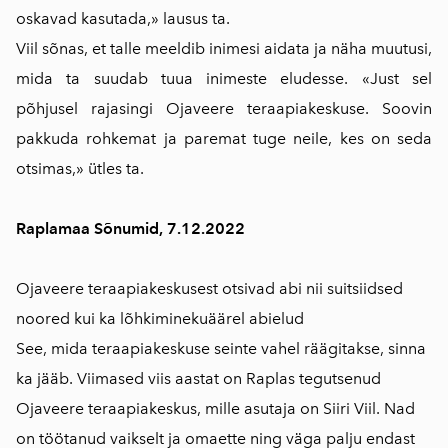
oskavad kasutada,» lausus ta.
Viil sõnas, et talle meeldib inimesi aidata ja näha muutusi,
mida ta suudab tuua inimeste eludesse. «Just sel
põhjusel rajasingi Ojaveere teraapiakeskuse. Soovin
pakkuda rohkemat ja paremat tuge neile, kes on seda
otsimas,» ütles ta.
Raplamaa Sõnumid, 7.12.2022
Ojaveere teraapiakeskusest otsivad abi nii suitsiidsed
noored kui ka lõhkiminekuäärel abielud
See, mida teraapiakeskuse seinte vahel räägitakse, sinna
ka jääb. Viimased viis aastat on Raplas tegutsenud
Ojaveere teraapiakeskus, mille asutaja on Siiri Viil. Nad
on töötanud vaikselt ja omaette ning väga palju endast