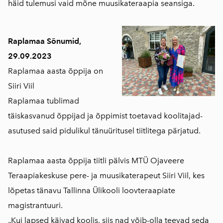
häid tulemusi vaid mõne muusikateraapia seansiga.
Raplamaa Sõnumid,
29.09.2023
Raplamaa aasta õppija on
Siiri Viil
Raplamaa tublimad
täiskasvanud õppijad ja õppimist toetavad koolitajad-
asutused said pidulikul tänuüritusel tiitlitega pärjatud.
Raplamaa aasta õppija tiitli pälvis MTÜ Ojaveere
Teraapiakeskuse pere- ja muusikaterapeut Siiri Viil, kes
lõpetas tänavu Tallinna Ülikooli loovteraapiate
magistrantuuri.
„Kui lapsed käivad koolis, siis nad võib-olla teevad seda