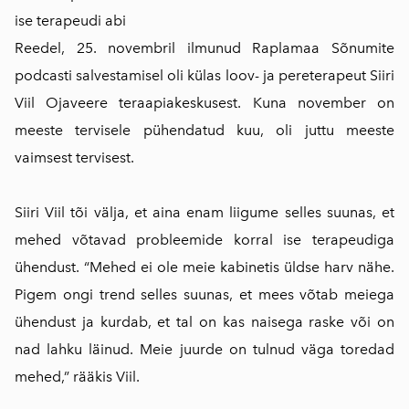
ise terapeudi abi
Reedel, 25. novembril ilmunud Raplamaa Sõnumite
podcasti salvestamisel oli külas loov- ja pereterapeut Siiri
Viil Ojaveere teraapiakeskusest. Kuna november on
meeste tervisele pühendatud kuu, oli juttu meeste
vaimsest tervisest.
Siiri Viil tõi välja, et aina enam liigume selles suunas, et
mehed võtavad probleemide korral ise terapeudiga
ühendust. “Mehed ei ole meie kabinetis üldse harv nähe.
Pigem ongi trend selles suunas, et mees võtab meiega
ühendust ja kurdab, et tal on kas naisega raske või on
nad lahku läinud. Meie juurde on tulnud väga toredad
mehed,” rääkis Viil.