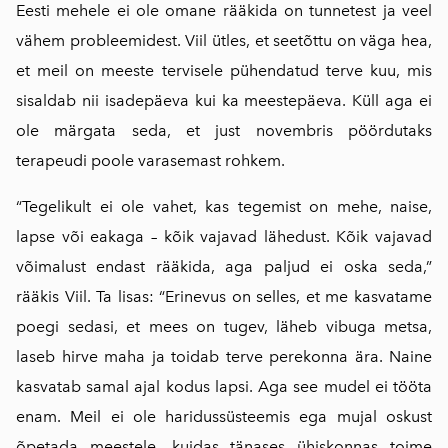
Eesti mehele ei ole omane rääkida on tunnetest ja veel
vähem probleemidest. Viil ütles, et seetõttu on väga hea,
et meil on meeste tervisele pühendatud terve kuu, mis
sisaldab nii isadepäeva kui ka meestepäeva. Küll aga ei
ole märgata seda, et just novembris pöördutaks
terapeudi poole varasemast rohkem.
“Tegelikult ei ole vahet, kas tegemist on mehe, naise,
lapse või eakaga – kõik vajavad lähedust. Kõik vajavad
võimalust endast rääkida, aga paljud ei oska seda,”
rääkis Viil. Ta lisas: “Erinevus on selles, et me kasvatame
poegi sedasi, et mees on tugev, läheb vibuga metsa,
laseb hirve maha ja toidab terve perekonna ära. Naine
kasvatab samal ajal kodus lapsi. Aga see mudel ei tööta
enam. Meil ei ole haridussüsteemis ega mujal oskust
õpetada meestele, kuidas tänases ühiskonnas toime