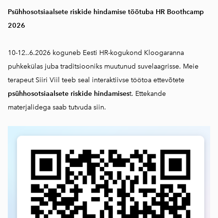
Psühhosotsiaalsete riskide hindamise töötuba HR Boothcamp
2026
10-12..6.2026 koguneb Eesti HR-kogukond Kloogaranna
puhkekülas juba traditsiooniks muutunud suvelaagrisse. Meie
terapeut Siiri Viil teeb seal interaktiivse töötoa ettevõtete
psühhosotsiaalsete riskide hindamises
t. Ettekande
materjalidega saab
tutvuda siin.