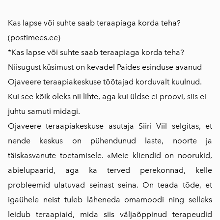
Kas lapse või suhte saab teraapiaga korda teha?
(postimees.ee)
*Kas lapse või suhte saab teraapiaga korda teha?
Niisugust küsi
mu
st on kevadel Paides esinduse avanud
Ojaveere teraapiakeskuse töötajad korduvalt kuulnud.
Kui see kõik oleks nii lihte, aga kui üldse ei proovi, siis ei
juhtu samuti midagi.
Ojaveere teraapiakeskuse asutaja Siiri Viil selgitas, et
nende keskus on pühendunud laste, noorte ja
täiskasvanute toetamisele. «Meie kliendid on noorukid,
abielupaarid, aga ka terved perekonnad, kelle
probleemid ulatuvad seinast seina. On teada tõde, et
igaühele neist tuleb läheneda omamoodi ning selleks
leidub teraapiaid, mida siis välja­õppinud terapeudid