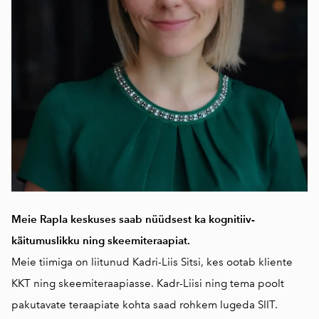
Meie Rapla keskuses saab nüüdsest ka kognitiiv-
käitumuslikku ning skeemiteraapiat.
Meie tiimiga on liitunud Kadri-Liis Sitsi, kes ootab kliente
KKT ning skeemiteraapiasse. Kadr-Liisi ning tema poolt
pakutavate teraapiate kohta saad rohkem lugeda
SIIT.