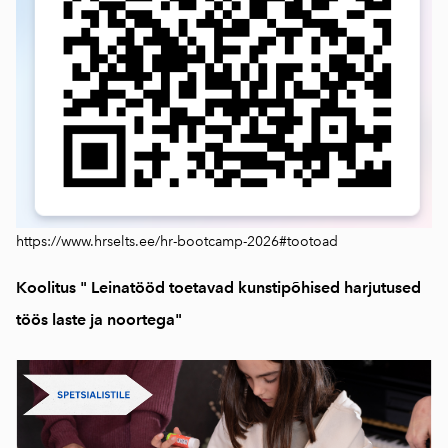
https://www.hrselts.ee/hr-bootcamp-2026#tootoad
Koolitus " Leinatööd toetavad kunstipõhised harjutused
töös laste ja noortega"