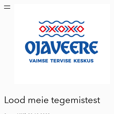
lisati ostukorvi.
Vaata ostukorvi
Lood meie tegemistest