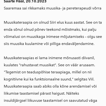
Saarte Hääl, 20.10.2023
Saaremaa sai rikkamaks muusika- ja pereterapeudi võrra
Muusikateraapia on olnud Siiri elus kuus aastat. See on ta
enda sõnul olnud põnev teekond mõistmaks, kui palju
võimalusi on muusikaga inimese mõjutamiseks – olgu see
siis muusika kuulamine või pilliga endaväljendamine.
Muusikateraapias ei lama inimene mõnusasti diivanil,
kuulates "rahustavat muusikat". See on väär arusaam.
"Tegemist on teaduspõhise teraapiaga, millel on nii
kognitiivne kui ka funktsionaalne suund," selgitas Viil.
Muusikateraapia saab abiks olla kõne arendamisel või
liikumise taastamisel pärast haigust. Näiteks
insuldijärgsel liikuvuse taastamisel on saavutatud väga