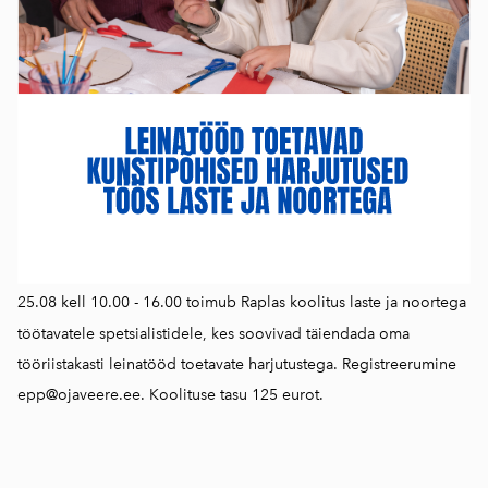
25.08 kell 10.00 - 16.00 toimub Raplas koolitus laste ja noortega
töötavatele spetsialistidele, kes soovivad täiendada oma
tööriistakasti leinatööd toetavate harjutustega. Registreerumine
epp@ojaveere.ee. Koolituse tasu 125 eurot.