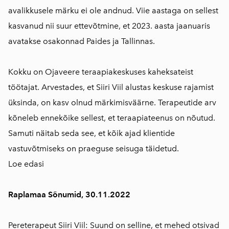
avalikkusele märku ei ole andnud. Viie aastaga on sellest
kasvanud nii suur ettevõtmine, et 2023. aasta jaanuaris
avatakse osakonnad Paides ja Tallinnas.
Kokku on Ojaveere teraapiakeskuses kaheksateist
töötajat. Arvestades, et Siiri Viil alustas keskuse rajamist
üksinda, on kasv olnud märkimisväärne. Terapeutide arv
kõneleb ennekõike sellest, et teraapiateenus on nõutud.
Samuti näitab seda see, et kõik ajad klientide
vastuvõtmiseks on praeguse seisuga täidetud.
Loe edasi
Raplamaa Sõnumid, 30.11.2022
Pereterapeut
Siiri Viil: Suund on selline, et mehed otsivad