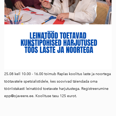
25.08 kell 10.00 - 16.00 toimub Raplas koolitus laste ja noortega
töötavatele spetsialistidele, kes soovivad täiendada oma
tööriistakasti leinatööd toetavate harjutustega. Registreerumine
epp@ojaveere.ee. Koolituse tasu 125 eurot.