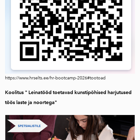
https://www.hrselts.ee/hr-bootcamp-2026#tootoad
Koolitus " Leinatööd toetavad kunstipõhised harjutused
töös laste ja noortega"