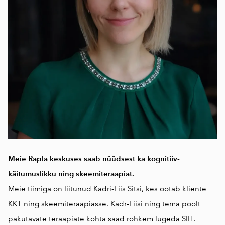
Meie Rapla keskuses saab nüüdsest ka kognitiiv-
käitumuslikku ning skeemiteraapiat.
Meie tiimiga on liitunud Kadri-Liis Sitsi, kes ootab kliente
KKT ning skeemiteraapiasse. Kadr-Liisi ning tema poolt
pakutavate teraapiate kohta saad rohkem lugeda
SIIT.