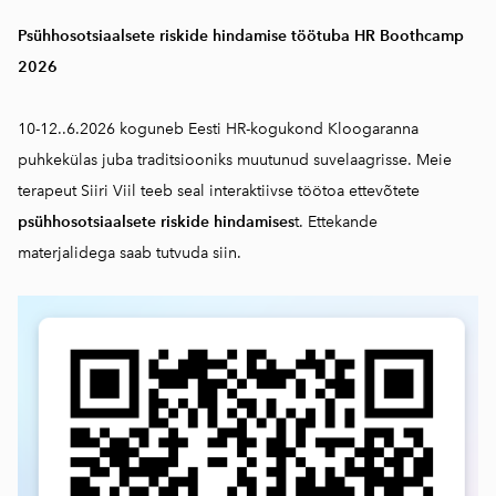
Psühhosotsiaalsete riskide hindamise töötuba HR Boothcamp
2026
10-12..6.2026 koguneb Eesti HR-kogukond Kloogaranna
puhkekülas juba traditsiooniks muutunud suvelaagrisse. Meie
terapeut Siiri Viil teeb seal interaktiivse töötoa ettevõtete
psühhosotsiaalsete riskide hindamises
t. Ettekande
materjalidega saab
tutvuda siin.