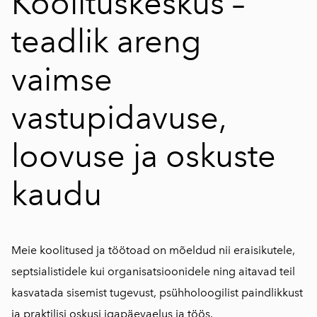
Koolituskeskus –
teadlik areng
vaimse
vastupidavuse,
loovuse ja oskuste
kaudu
Meie koolitused ja töötoad on mõeldud nii eraisikutele,
septsialistidele kui organisatsioonidele ning aitavad teil
kasvatada sisemist tugevust, psühholoogilist paindlikkust
ja praktilisi oskusi igapäevaelus ja töös.