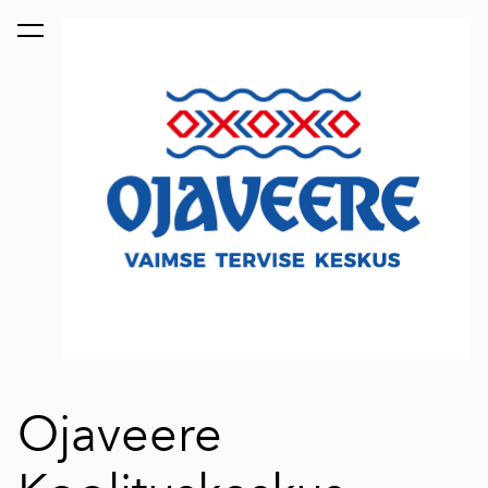
lisati ostukorvi.
Vaata ostukorvi
Ojaveere