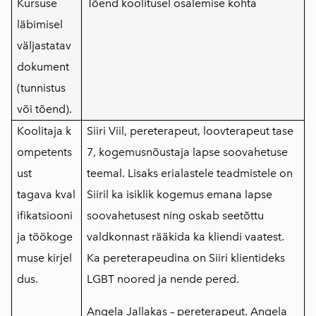
Kursuse
Tõend koolitusel osalemise kohta
läbimisel
väljastatav
dokument
(tunnistus
või tõend).
Koolitaja
k
Siiri Viil, pereterapeut, loovterapeut tase
ompetents
7, kogemusnõustaja lapse soovahetuse
ust
teemal. Lisaks erialastele teadmistele on
tagava
kval
Siiril ka isiklik kogemus emana lapse
ifikatsiooni
soovahetusest ning oskab seetõttu
ja
töökoge
valdkonnast rääkida ka kliendi vaatest.
muse
kirjel
Ka pereterapeudina on Siiri klientideks
dus.
LGBT noored ja nende pered.
Angela Jallakas – pereterapeut. Angela