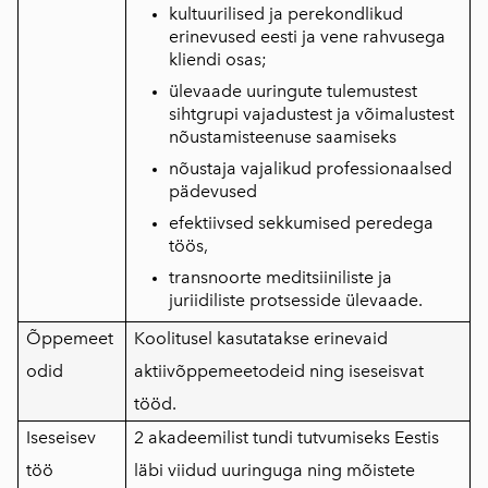
kultuurilised ja perekondlikud
erinevused eesti ja vene rahvusega
kliendi osas;
ülevaade uuringute tulemustest
sihtgrupi vajadustest ja võimalustest
nõustamisteenuse saamiseks
nõustaja vajalikud professionaalsed
pädevused
efektiivsed sekkumised peredega
töös,
transnoorte meditsiiniliste ja
juriidiliste protsesside ülevaade.
Õppemeet
Koolitusel kasutatakse erinevaid
odid
aktiivõppemeetodeid ning iseseisvat
tööd.
Iseseisev
2 akadeemilist tundi tutvumiseks Eestis
töö
läbi viidud uuringuga ning mõistete