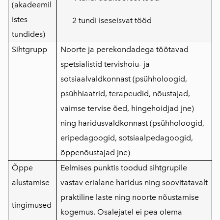
(akadeemil
istes
2 tundi iseseisvat tööd
tundides)
Sihtgrupp
Noorte ja perekondadega töötavad
spetsialistid tervishoiu- ja
sotsiaalvaldkonnast (psühholoogid,
psühhiaatrid, terapeudid, nõustajad,
vaimse tervise õed, hingehoidjad jne)
ning haridusvaldkonnast (psühholoogid,
eripedagoogid, sotsiaalpedagoogid,
õppenõustajad jne)
Õppe
Eelmises punktis toodud sihtgrupile
alustamise
vastav erialane haridus ning soovitatavalt
praktiline laste ning noorte nõustamise
tingimused
kogemus. Osalejatel ei pea olema