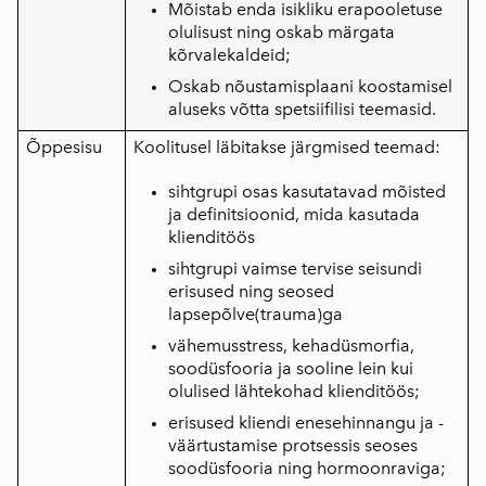
Mõistab enda isikliku erapooletuse
olulisust ning oskab märgata
kõrvalekaldeid;
Oskab nõustamisplaani koostamisel
aluseks võtta spetsiifilisi teemasid.
Õppesisu
Koolitusel läbitakse järgmised teemad:
sihtgrupi osas kasutatavad mõisted
ja definitsioonid, mida kasutada
klienditöös
sihtgrupi vaimse tervise seisundi
erisused ning seosed
lapsepõlve(trauma)ga
vähemusstress, kehadüsmorfia,
soodüsfooria ja sooline lein kui
olulised lähtekohad klienditöös;
erisused kliendi enesehinnangu ja -
väärtustamise protsessis seoses
soodüsfooria ning hormoonraviga;