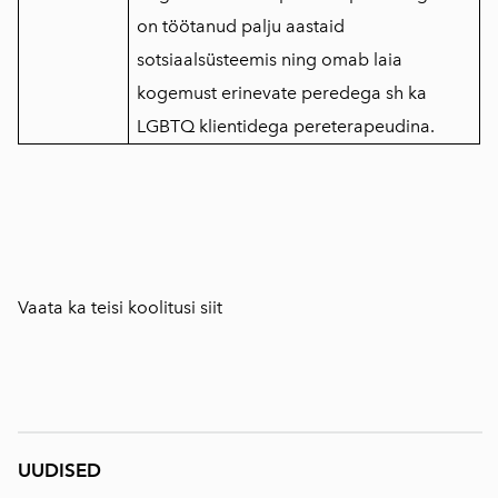
on töötanud palju aastaid
sotsiaalsüsteemis ning omab laia
kogemust erinevate peredega sh ka
LGBTQ klientidega pereterapeudina.
Vaata ka teisi koolitusi
siit
UUDISED