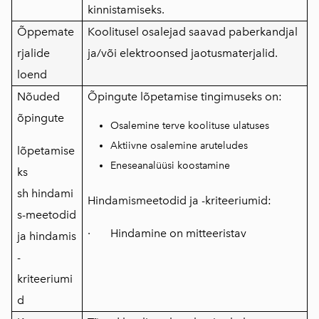
kinnistamiseks.
Õppemate
Koolitusel osalejad saavad paberkandjal
rjalide
ja/või elektroonsed jaotusmaterjalid.
loend
Nõuded
Õpingute lõpetamise tingimuseks on:
õpingute
Osalemine terve koolituse ulatuses
Aktiivne osalemine aruteludes
lõpetamise
Eneseanalüüsi koostamine
ks
sh
hindami
Hindamismeetodid ja -kriteeriumid:
s-meetodid
· Hindamine on mitteeristav
ja
hindamis
-
kriteeriumi
d