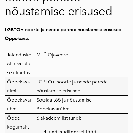
nõustamise erisused
LGBTQ+ noorte ja nende perede nõustamise erisused.
Õppekava.
Täiendusko
MTÜ Ojaveere
olitusasutu
se nimetus
Õppekava
LGBTQ+ noorte ja nende perede
nimi
nõustamise erisused
Õppekavar
Sotsiaaltöö ja nõustamise
ühm
õppekavarühm
Õppe
6 akadeemilist tundi:
kogumaht
4 tundi auditoorset tööd