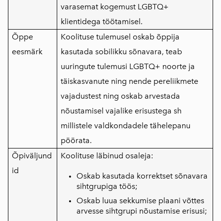
varasemat kogemust LGBTQ+
klientidega töötamisel.
Õppe
Koolituse tulemusel oskab õppija
eesmärk
kasutada sobilikku sõnavara, teab
uuringute tulemusi LGBTQ+ noorte ja
täiskasvanute ning nende pereliikmete
vajadustest ning oskab arvestada
nõustamisel vajalike erisustega sh
millistele valdkondadele tähelepanu
pöörata.
Õpiväljund
Koolituse läbinud osaleja:
id
Oskab kasutada korrektset sõnavara
sihtgrupiga töös;
Oskab luua sekkumise plaani võttes
arvesse sihtgrupi nõustamise erisusi;