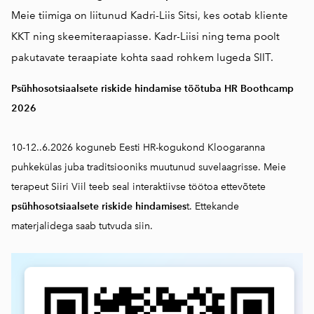
Meie tiimiga on liitunud Kadri-Liis Sitsi, kes ootab kliente
KKT ning skeemiteraapiasse. Kadr-Liisi ning tema poolt
pakutavate teraapiate kohta saad rohkem lugeda
SIIT.
Psühhosotsiaalsete riskide hindamise töötuba HR Boothcamp
2026
10-12..6.2026 koguneb Eesti HR-kogukond Kloogaranna
puhkekülas juba traditsiooniks muutunud suvelaagrisse. Meie
terapeut Siiri Viil teeb seal interaktiivse töötoa ettevõtete
psühhosotsiaalsete riskide hindamises
t. Ettekande
materjalidega saab
tutvuda siin.