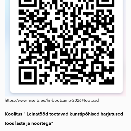
https://www.hrselts.ee/hr-bootcamp-2026#tootoad
Koolitus " Leinatööd toetavad kunstipõhised harjutused
töös laste ja noortega"