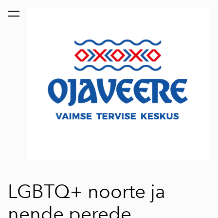
lisati ostukorvi.
Vaata ostukorvi
LGBTQ+ noorte ja
nende perede