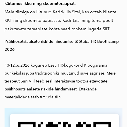
käitumuslikku ning skeemiteraapiat.
Meie tiimiga on liitunud Kadri-Liis Sitsi, kes ootab kliente
KKT ning skeemiteraapiasse. Kadr-Liisi ning tema poolt
pakutavate teraapiate kohta saad rohkem lugeda
SIIT.
Psühhosotsiaalsete riskide hindamise töötuba HR Boothcamp
2026
10-12..6.2026 koguneb Eesti HR-kogukond Kloogaranna
puhkekülas juba traditsiooniks muutunud suvelaagrisse. Meie
terapeut Siiri Viil teeb seal interaktiivse töötoa ettevõtete
psühhosotsiaalsete riskide hindamises
t. Ettekande
materjalidega saab
tutvuda siin.