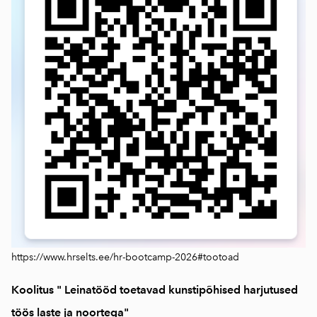
https://www.hrselts.ee/hr-bootcamp-2026#tootoad
Koolitus " Leinatööd toetavad kunstipõhised harjutused
töös laste ja noortega"