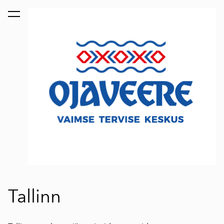
lisati ostukorvi.
Vaata ostukorvi
Tallinn