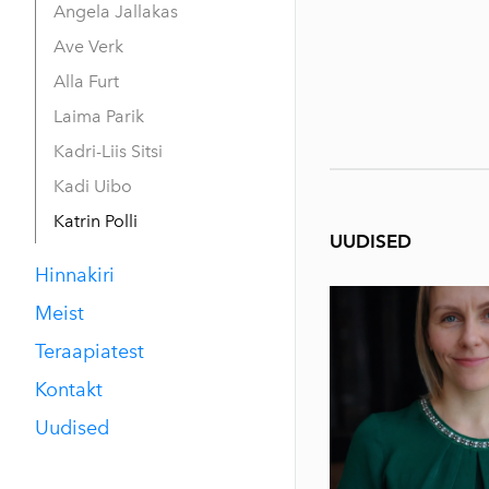
Angela Jallakas
Ave Verk
Alla Furt
Laima Parik
Kadri-Liis Sitsi
Kadi Uibo
Katrin Polli
UUDISED
Hinnakiri
Meist
Teraapiatest
Kontakt
Uudised