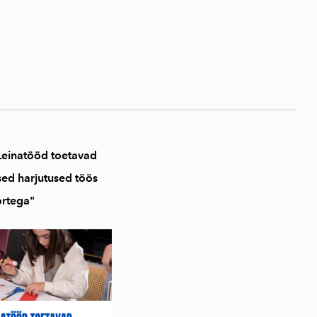
 Leinatööd toetavad
sed harjutused töös
ortega"