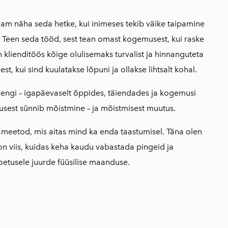
m näha seda hetke, kui inimeses tekib väike taipamine
. Teen seda tööd, sest tean omast kogemusest, kui raske
n klienditöös kõige olulisemaks turvalist ja hinnanguteta
st, kui sind kuulatakse lõpuni ja ollakse lihtsalt kohal.
engi – igapäevaselt õppides, täiendades ja kogemusi
musest sünnib mõistmine – ja mõistmisest muutus.
ameetod, mis aitas mind ka enda taastumisel. Täna olen
 on viis, kuidas keha kaudu vabastada pingeid ja
etusele juurde füüsilise maanduse.