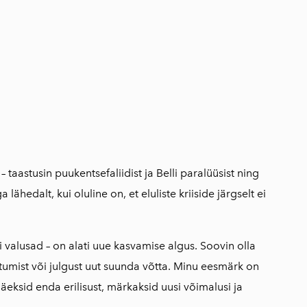
lisati ostukorvi.
Vaata ostukorvi
 – taastusin puukentsefaliidist ja Belli paralüüsist ning
 lähedalt, kui oluline on, et eluliste kriiside järgselt ei
valusad – on alati uue kasvamise algus. Soovin olla
astumist või julgust uut suunda võtta. Minu eesmärk on
eksid enda erilisust, märkaksid uusi võimalusi ja