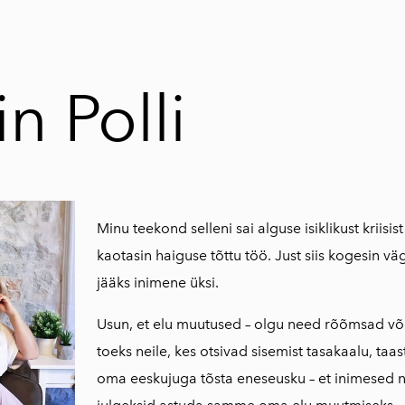
in Polli
Minu teekond selleni sai alguse isiklikust kriisist
kaotasin haiguse tõttu töö. Just siis kogesin väga
jääks inimene üksi.
Usun, et elu muutused – olgu need rõõmsad või 
toeks neile, kes otsivad sisemist tasakaalu, ta
oma eeskujuga tõsta eneseusku – et inimesed nä