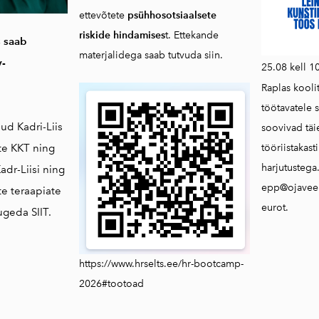
ettevõtete
psühhosotsiaalsete
riskide hindamises
t. Ettekande
 saab
materjalidega saab
tutvuda siin.
v-
25.08 kell 1
Raplas kooli
töötavatele s
nud Kadri-Liis
soovivad tä
tööriistakast
nte KKT ning
harjutustega
adr-Liisi ning
epp@ojaveer
e teraapiate
eurot.
lugeda
SIIT.
https://www.hrselts.ee/hr-bootcamp-
2026#tootoad