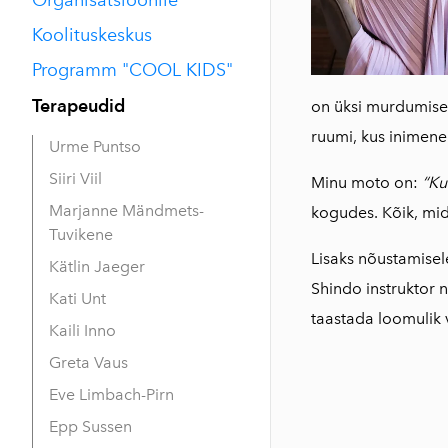
Koolituskeskus
Programm "COOL KIDS"
Terapeudid
on üksi murdumise j
ruumi, kus inimene 
Urme Puntso
Siiri Viil
Minu moto on:
“Ku
Marjanne Mändmets-
kogudes. Kõik, mid
Tuvikene
Lisaks nõustamisel
Kätlin Jaeger
Shindo instruktor 
Kati Unt
taastada loomulik 
Kaili Inno
Greta Vaus
Eve Limbach-Pirn
Epp Sussen