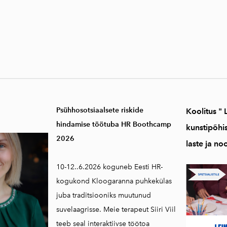
Psühhosotsiaalsete riskide
Koolitus "
hindamise töötuba HR Boothcamp
kunstipõhi
2026
laste ja no
10-12..6.2026 koguneb Eesti HR-
kogukond Kloogaranna puhkekülas
juba traditsiooniks muutunud
suvelaagrisse. Meie terapeut Siiri Viil
teeb seal interaktiivse töötoa