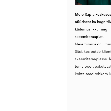
Meie Rapla keskuses
nüüdsest ka kognitii
käitumuslikku ning
skeemiteraapiat.
Meie tiimiga on liitu
Sitsi, kes ootab klie
skeemiteraapiasse. K
tema poolt pakutavat
kohta saad rohkem 