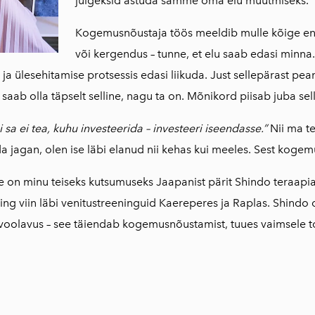
julgeksid astuda samme oma elu muutmiseks.
Kogemusnõustaja töös meeldib mulle kõige ena
või kergendus – tunne, et elu saab edasi minna
a ülesehitamise protsessis edasi liikuda. Just sellepärast pea
saab olla täpselt selline, nagu ta on. Mõnikord piisab juba selle
i sa ei tea, kuhu investeerida – investeeri iseendasse.”
Nii ma te
a jagan, olen ise läbi elanud nii kehas kui meeles. Sest koge
e on minu teiseks kutsumuseks Jaapanist pärit Shindo teraapi
ning viin läbi venitustreeninguid Kaereperes ja Raplas. Shindo
voolavus – see täiendab kogemusnõustamist, tuues vaimsele to