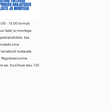
0.00 - 16.00 toimub
tus laste ja noortega
petsialistidele, kes
iendada oma
i leinatööd toetavate
. Registreerumine
e.ee. Koolituse tasu 125