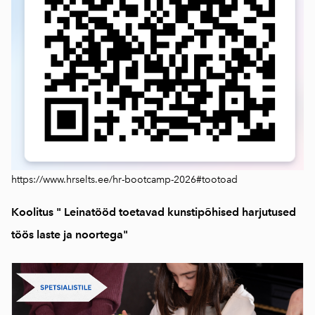
https://www.hrselts.ee/hr-bootcamp-2026#tootoad
Koolitus " Leinatööd toetavad kunstipõhised harjutused
töös laste ja noortega"