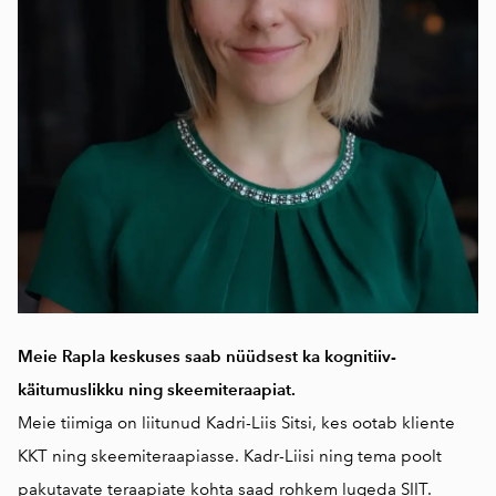
Meie Rapla keskuses saab nüüdsest ka kognitiiv-
käitumuslikku ning skeemiteraapiat.
Meie tiimiga on liitunud Kadri-Liis Sitsi, kes ootab kliente
KKT ning skeemiteraapiasse. Kadr-Liisi ning tema poolt
pakutavate teraapiate kohta saad rohkem lugeda
SIIT.