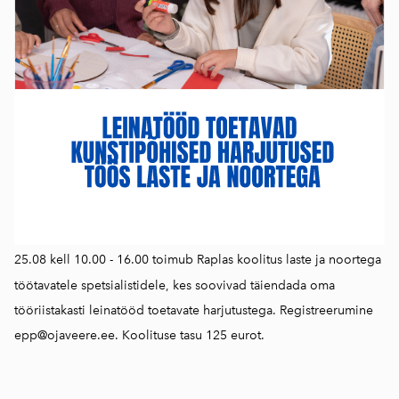
25.08 kell 10.00 - 16.00 toimub Raplas koolitus laste ja noortega
töötavatele spetsialistidele, kes soovivad täiendada oma
tööriistakasti leinatööd toetavate harjutustega. Registreerumine
epp@ojaveere.ee. Koolituse tasu 125 eurot.