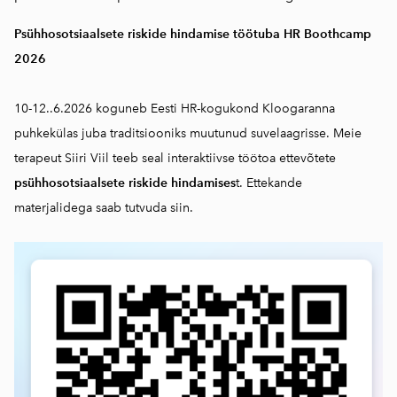
Psühhosotsiaalsete riskide hindamise töötuba HR Boothcamp
2026
10-12..6.2026 koguneb Eesti HR-kogukond Kloogaranna
puhkekülas juba traditsiooniks muutunud suvelaagrisse. Meie
terapeut Siiri Viil teeb seal interaktiivse töötoa ettevõtete
psühhosotsiaalsete riskide hindamises
t. Ettekande
materjalidega saab
tutvuda siin.