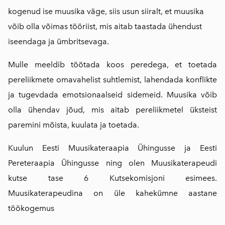
kogenud ise muusika väge, siis usun siiralt, et muusika
võib olla võimas tööriist, mis aitab taastada ühendust
iseendaga ja ümbritsevaga.
Mulle meeldib töötada koos peredega, et toetada
pereliikmete omavahelist suhtlemist, lahendada konflikte
ja tugevdada emotsionaalseid sidemeid. Muusika võib
olla ühendav jõud, mis aitab pereliikmetel üksteist
paremini mõista, kuulata ja toetada.
Kuulun Eesti Muusikateraapia Ühingusse ja Eesti
Pereteraapia Ühingusse ning olen Muusikaterapeudi
kutse tase 6 Kutsekomisjoni esimees.
Muusikaterapeudina on üle kahekümne aastane
töökogemus