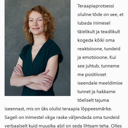
Teraapiaprotsessi
oluline tõde on see, et
lubada inimesel
täielikult ja teadlikult
kogeda kõiki oma
reaktsioone, tundeid
ja emotsioone. Kui
see juhtub, tunneme
me positiivset
iseendale meeldimise
tunnet ja hakkame
tõeliselt tajuma
iseennast, mis on üks olulisi teraapia lõppeesmärke.
Sageli on inimestel väga raske väljendada oma tundeid
verbaalselt kuid muusika abil on seda lihtsam teha. Olles