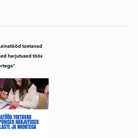
 Leinatööd toetavad
sed harjutused töös
ortega"