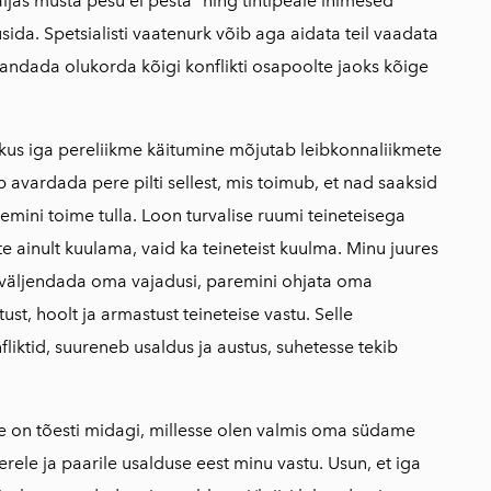
ljas musta pesu ei pesta" ning tihtipeale inimesed
üsida. Spetsialisti vaatenurk võib aga aidata teil vaadata
randada olukorda kõigi konflikti osapoolte jaoks kõige
kus iga pereliikme käitumine mõjutab leibkonnaliikmete
 avardada pere pilti sellest, mis toimub, et nad saaksid
mini toime tulla. Loon turvalise ruumi teineteisega
e ainult kuulama, vaid ka teineteist kuulma. Minu juures
, väljendada oma vajadusi, paremini ohjata oma
st, hoolt ja armastust teineteise vastu. Selle
liktid, suureneb usaldus ja austus, suhetesse tekib
 on tõesti midagi, millesse olen valmis oma südame
rele ja paarile usalduse eest minu vastu. Usun, et iga