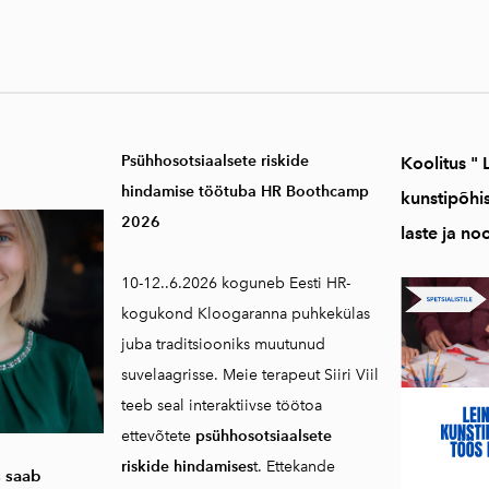
Psühhosotsiaalsete riskide
Koolitus "
hindamise töötuba HR Boothcamp
kunstipõhi
2026
laste ja no
10-12..6.2026 koguneb Eesti HR-
kogukond Kloogaranna puhkekülas
juba traditsiooniks muutunud
suvelaagrisse. Meie terapeut Siiri Viil
teeb seal interaktiivse töötoa
ettevõtete
psühhosotsiaalsete
riskide hindamises
t. Ettekande
 saab