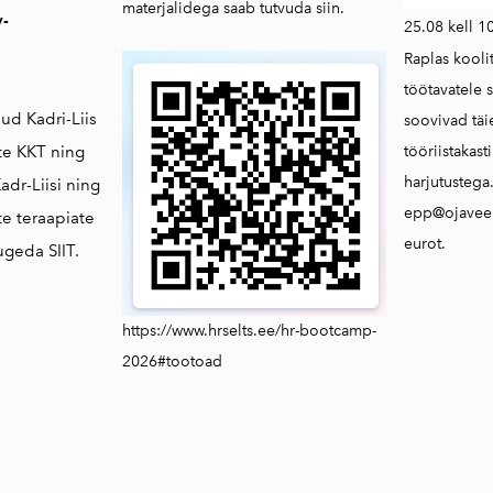
materjalidega saab
tutvuda siin.
v-
25.08 kell 1
Raplas kooli
töötavatele s
nud Kadri-Liis
soovivad tä
tööriistakast
nte KKT ning
harjutustega
adr-Liisi ning
epp@ojaveer
e teraapiate
eurot.
lugeda
SIIT.
https://www.hrselts.ee/hr-bootcamp-
2026#tootoad