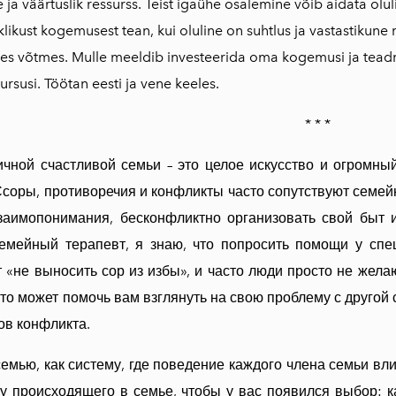
e ja väärtuslik ressurss. Teist igaühe osalemine võib aidata ol
likust kogemusest tean, kui oluline on suhtlus ja vastastikune
ivses võtmes. Mulle meeldib investeerida oma kogemusi ja tea
kursusi. Töötan eesti ja vene keeles.
* * *
чной счастливой семьи – это целое искусство и огромный
Ссоры, противоречия и конфликты часто сопутствуют семейн
заимопонимания, бесконфликтно организовать свой быт 
емейный терапевт, я знаю, что попросить помощи у спе
т «не выносить сор из избы», и часто люди просто не жел
 это может помочь вам взглянуть на свою проблему с друго
ов конфликта.
емью, как систему, где поведение каждого члена семьи в
у происходящего в семье, чтобы у вас появился выбор: к