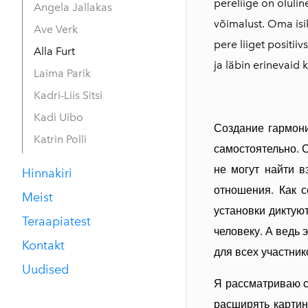
pereliige on olulin
Angela Jallakas
võimalust. Oma isik
Ave Verk
pere liiget positi
Alla Furt
ja läbin erinevaid 
Laima Parik
Kadri-Liis Sitsi
Kadi Uibo
Создание гармони
Katrin Polli
самостоятельно. 
не могут найти в
Hinnakiri
отношения. Как с
Meist
установки диктую
Teraapiatest
человеку. А ведь
Kontakt
для всех участник
Uudised
Я рассматриваю с
расширять картин