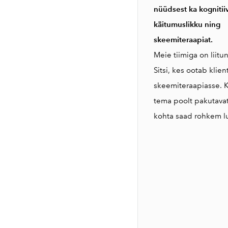
nüüdsest ka kognitii
käitumuslikku ning
skeemiteraapiat.
Meie tiimiga on liitu
Sitsi, kes ootab klie
skeemiteraapiasse. K
tema poolt pakutavat
kohta saad rohkem 