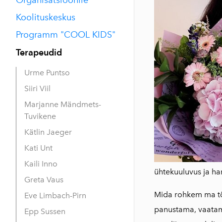
Koolituskeskus
Programm "COOL KIDS"
Terapeudid
Urme Puntso
Siiri Viil
Marjanne Mändmets-
Tuvikene
Kätlin Jaeger
Kati Unt
Kaili Inno
ühtekuuluvus ja h
Greta Vaus
Mida rohkem ma tö
Eve Limbach-Pirn
panustama, vaatamat
Epp Sussen