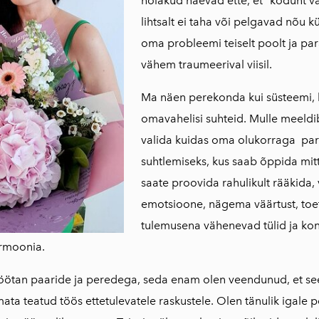
hoiakud näevad ette, et "kodunt vä
lihtsalt ei taha või pelgavad nõu k
oma probleemi teiselt poolt ja pa
vähem traumeerival viisil.
Ma näen perekonda kui süsteemi, 
omavahelisi suhteid. Mulle meeldib
valida kuidas oma olukorraga pare
suhtlemiseks, kus saab õppida mitt
saate proovida rahulikult rääkida
emotsioone, nägema väärtust, toetu
tulemusena vähenevad tülid ja konf
armoonia.
ötan paaride ja peredega, seda enam olen veendunud, et see
a teatud töös ettetulevatele raskustele. Olen tänulik igale pe