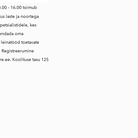
0.00 - 16.00 toimub
tus laste ja noortega
petsialistidele, kes
iendada oma
i leinatööd toetavate
. Registreerumine
e.ee. Koolituse tasu 125