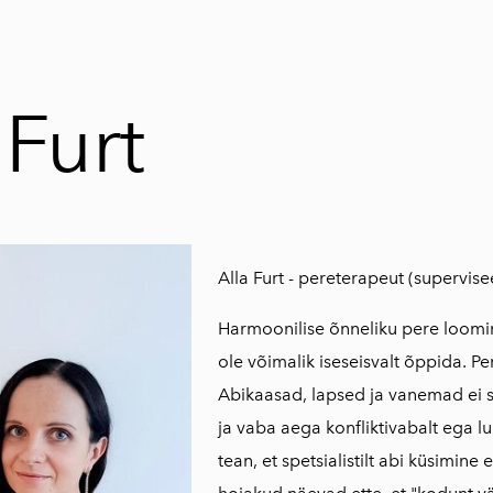
 Furt
Alla Furt - pereterapeut (supervise
Harmoonilise õnneliku pere loomine
ole võimalik iseseisvalt õppida. Pe
Abikaasad, lapsed ja vanemad ei s
ja vaba aega konfliktivabalt ega l
tean, et spetsialistilt abi küsimine e