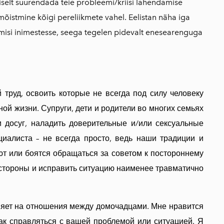
uliselt suurendada teie probleemi/kriisi lahendamise
 mõistmine kõigi pereliikmete vahel. Eelistan näha iga
dmisi inimestesse, seega tegelen pidevalt enesearenguga
 труд, освоить которые не всегда под силу человеку
ой жизни. Супруги, дети и родители во многих семьях
и досуг, наладить доверительные и/или сексуальные
циалиста – не всегда просто, ведь наши традиции и
ают или боятся обращаться за советом к постороннему
й стороны и исправить ситуацию наименее травматично
лияет на отношения между домочадцами. Мне нравится
ак справляться с вашей проблемой или ситуацией. Я