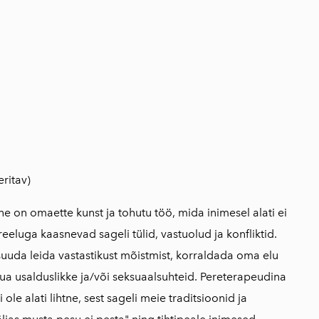
lisati ostukorvi.
Vaata ostukorvi
eritav)
 on omaette kunst ja tohutu töö, mida inimesel alati ei
reeluga kaasnevad sageli tülid, vastuolud ja konfliktid.
uuda leida vastastikust mõistmist, korraldada oma elu
uua usalduslikke ja/või seksuaalsuhteid. Pereterapeudina
i ole alati lihtne, sest sageli meie traditsioonid ja