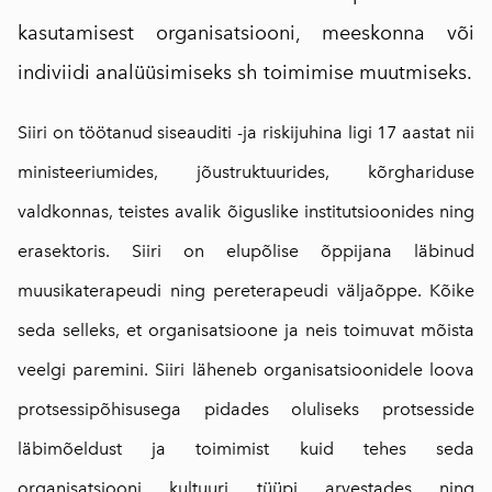
kasutamisest organisatsiooni, meeskonna või
indiviidi analüüsimiseks sh toimimise muutmiseks.
Siiri on töötanud siseauditi -ja riskijuhina ligi 17 aastat nii
ministeeriumides, jõustruktuurides, kõrghariduse
valdkonnas, teistes avalik õiguslike institutsioonides ning
erasektoris. Siiri on elupõlise õppijana läbinud
muusikaterapeudi ning pereterapeudi väljaõppe. Kõike
seda selleks, et organisatsioone ja neis toimuvat mõista
veelgi paremini. Siiri läheneb organisatsioonidele loova
protsessipõhisusega pidades oluliseks protsesside
läbimõeldust ja toimimist kuid tehes seda
organisatsiooni kultuuri tüüpi arvestades ning