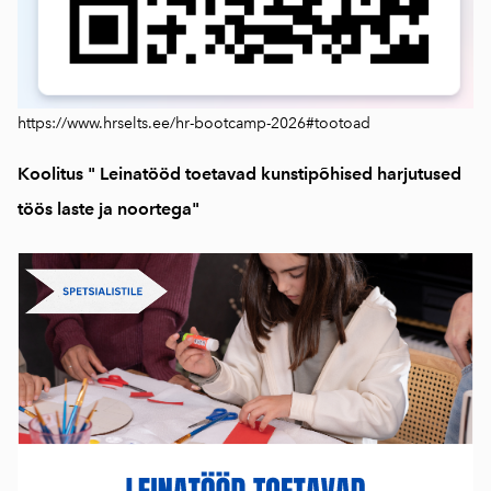
https://www.hrselts.ee/hr-bootcamp-2026#tootoad
Koolitus " Leinatööd toetavad kunstipõhised harjutused
töös laste ja noortega"