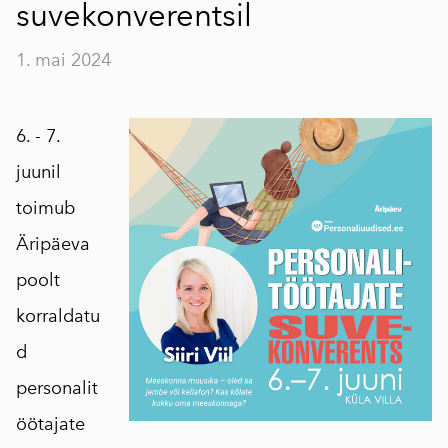
suvekonverentsil
1. mai 2024
6. - 7.
juunil
toimub
Äripäeva
poolt
korraldatu
d
personalit
öötajate