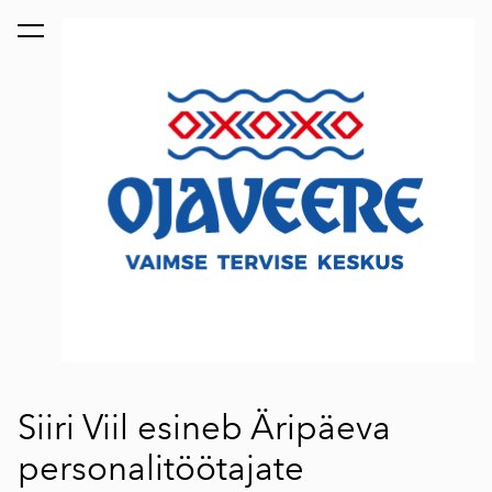
lisati ostukorvi.
Vaata ostukorvi
Siiri Viil esineb Äripäeva
personalitöötajate