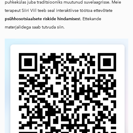
puhkekülas juba traditsiooniks muutunud suvelaagrisse. Meie
terapeut Siiri Viil teeb seal interaktiivse töötoa ettevõtete
psühhosotsiaalsete riskide hindamises
t. Ettekande
materjalidega saab
tutvuda siin.