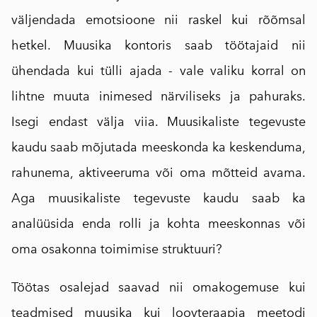
väljendada emotsioone nii raskel kui rõõmsal
hetkel. Muusika kontoris saab töötajaid nii
ühendada kui tülli ajada - vale valiku korral on
lihtne muuta inimesed närviliseks ja pahuraks.
Isegi endast välja viia. Muusikaliste tegevuste
kaudu saab mõjutada meeskonda ka keskenduma,
rahunema, aktiveeruma või oma mõtteid avama.
Aga muusikaliste tegevuste kaudu saab ka
analüüsida enda rolli ja kohta meeskonnas või
oma osakonna toimimise struktuuri?
Töötas osalejad saavad nii omakogemuse kui
teadmised muusika kui loovteraapia meetodi