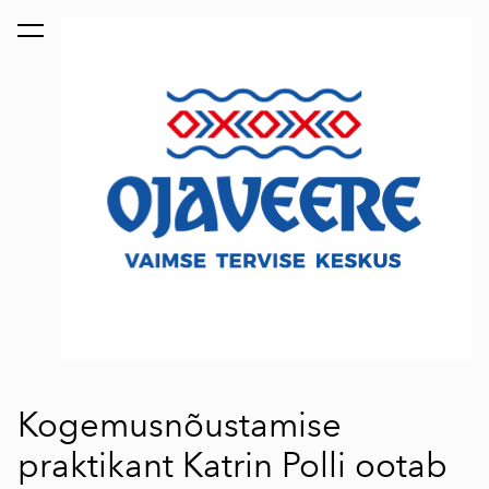
lisati ostukorvi.
Vaata ostukorvi
Kogemusnõustamise
praktikant Katrin Polli ootab