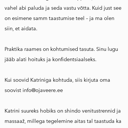
vahel abi paluda ja seda vastu võtta. Kuid just see
on esimene samm taastumise teel – ja ma olen
siin, et aidata.
Praktika raames on kohtumised tasuta. Sinu lugu
jääb alati hoituks ja konfidentsiaalseks.
Kui soovid Katriniga kohtuda, siis kirjuta oma
soovist info@ojaveere.ee
Katrini suureks hobiks on shindo venitustrennid ja
massaaž, millega tegelemine aitas tal taastuda ka