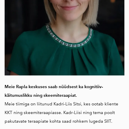
Meie Rapla keskuses saab nüüdsest ka kognitiiv-
käitumuslikku ning skeemiteraapiat.
Meie tiimiga on liitunud Kadri-Liis Sitsi, kes ootab kliente
KKT ning skeemiteraapiasse. Kadr-Liisi ning tema poolt
pakutavate teraapiate kohta saad rohkem lugeda
SIIT.