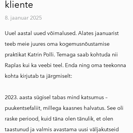
kliente
8. jaanuar 2025
Uuel aastal uued võimalused. Alates jaanuarist
teeb meie juures oma kogemusnõustamise
praktikat Katrin Polli. Temaga saab kohtuda nii
Raplas kui ka veebi teel. Enda ning oma teekonna
kohta kirjutab ta järgmiselt:
2023. aasta sügisel tabas mind katsumus –
puukentsefaliit, millega kaasnes halvatus. See oli
raske periood, kuid täna olen tänulik, et olen
taastunud ja valmis avastama uusi väljakutseid