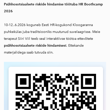
Psühhosotsiaalsete riskide hindamise töötuba HR Boothcamp
2026
10-12..6.2026 koguneb Eesti HR-kogukond Kloogaranna
puhkekülas juba traditsiooniks muutunud suvelaagrisse. Meie
terapeut Siiri Viil teeb seal interaktiivse töötoa ettevõtete
psühhosotsiaalsete riskide hindamises
t. Ettekande
materjalidega saab
tutvuda siin.