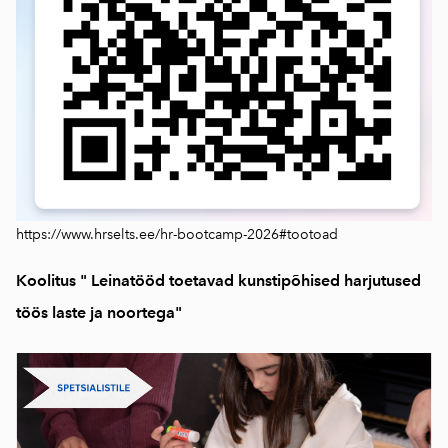
https://www.hrselts.ee/hr-bootcamp-2026#tootoad
Koolitus " Leinatööd toetavad kunstipõhised harjutused
töös laste ja noortega"