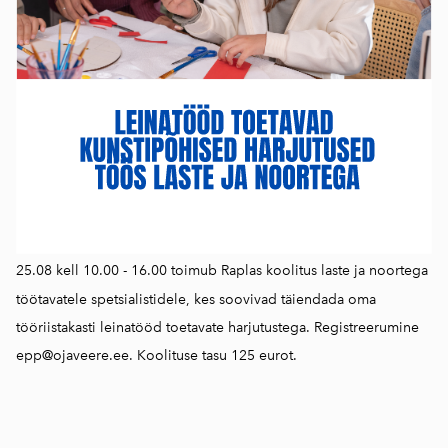
25.08 kell 10.00 - 16.00 toimub Raplas koolitus laste ja noortega
töötavatele spetsialistidele, kes soovivad täiendada oma
tööriistakasti leinatööd toetavate harjutustega. Registreerumine
epp@ojaveere.ee. Koolituse tasu 125 eurot.