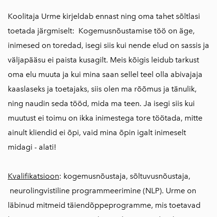
Koolitaja Urme kirjeldab ennast ning oma tahet sõltlasi
toetada järgmiselt: Kogemusnõustamise töö on äge,
inimesed on toredad, isegi siis kui nende elud on sassis ja
väljapääsu ei paista kusagilt. Meis kõigis leidub tarkust
oma elu muuta ja kui mina saan sellel teel olla abivajaja
kaaslaseks ja toetajaks, siis olen ma rõõmus ja tänulik,
ning naudin seda tööd, mida ma teen. Ja isegi siis kui
muutust ei toimu on ikka inimestega tore töötada, mitte
ainult kliendid ei õpi, vaid mina õpin igalt inimeselt
midagi - alati!
Kvalifikatsioon
: kogemusnõustaja, sõltuvusnõustaja,
neurolingvistiline programmeerimine (NLP). Urme on
läbinud mitmeid täiendõppeprogramme, mis toetavad