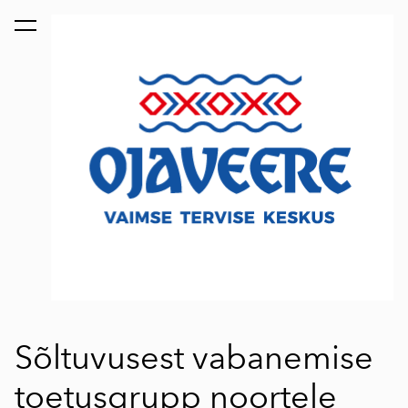
lisati ostukorvi.
Vaata ostukorvi
Sõltuvusest vabanemise
toetusgrupp noortele