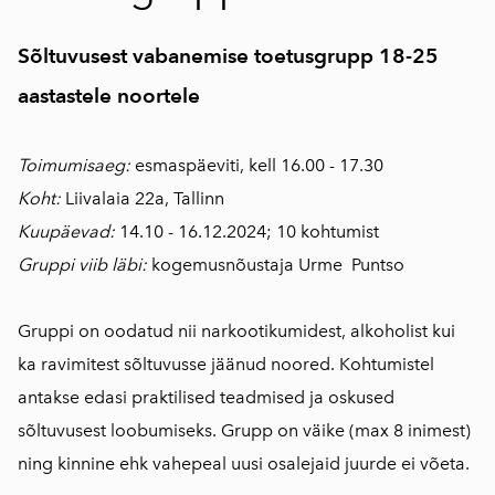
Sõltuvusest vabanemise toetusgrupp 18-25
aastastele noortele
Toimumisaeg:
esmaspäeviti, kell 16.00 - 17.30
Koht:
Liivalaia 22a, Tallinn
Kuupäevad:
14.10 - 16.12.2024; 10 kohtumist
Gruppi viib läbi:
kogemusnõustaja Urme Puntso
Gruppi on oodatud nii narkootikumidest, alkoholist kui
ka ravimitest sõltuvusse jäänud noored. Kohtumistel
antakse edasi praktilised teadmised ja oskused
sõltuvusest loobumiseks. Grupp on väike (max 8 inimest)
ning kinnine ehk vahepeal uusi osalejaid juurde ei võeta.