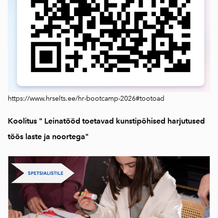
https://www.hrselts.ee/hr-bootcamp-2026#tootoad
Koolitus " Leinatööd toetavad kunstipõhised harjutused
töös laste ja noortega"