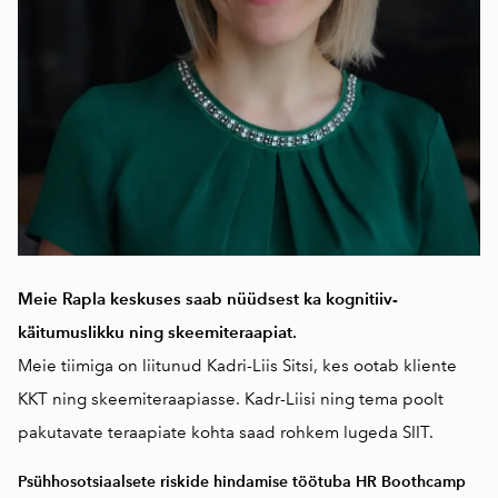
Meie Rapla keskuses saab nüüdsest ka kognitiiv-
käitumuslikku ning skeemiteraapiat.
Meie tiimiga on liitunud Kadri-Liis Sitsi, kes ootab kliente
KKT ning skeemiteraapiasse. Kadr-Liisi ning tema poolt
pakutavate teraapiate kohta saad rohkem lugeda
SIIT.
Psühhosotsiaalsete riskide hindamise töötuba HR Boothcamp