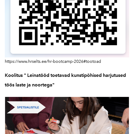
https://www.hrselts.ee/hr-bootcamp-2026#tootoad
Koolitus " Leinatööd toetavad kunstipõhised harjutused
töös laste ja noortega"