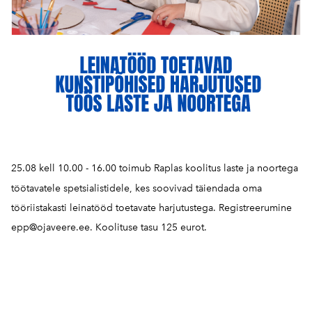
25.08 kell 10.00 - 16.00 toimub Raplas koolitus laste ja noortega
töötavatele spetsialistidele, kes soovivad täiendada oma
tööriistakasti leinatööd toetavate harjutustega. Registreerumine
epp@ojaveere.ee. Koolituse tasu 125 eurot.