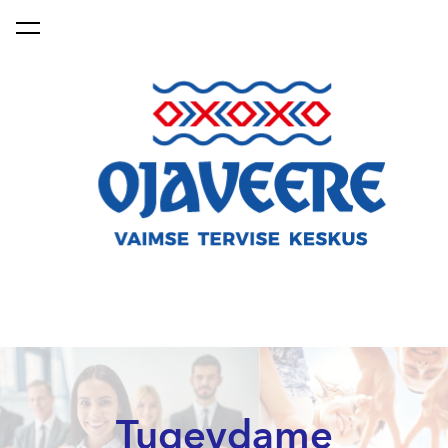
lisati ostukorvi.
Vaata ostukorvi
Tugevdame