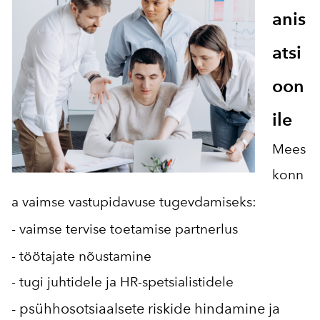
anis
atsi
oon
ile
Mees
konn
a vaimse vastupidavuse tugevdamiseks:
- vaimse tervise toetamise partnerlus
- töötajate nõustamine
- tugi juhtidele ja HR-spetsialistidele
- psühhosotsiaalsete riskide hindamine ja