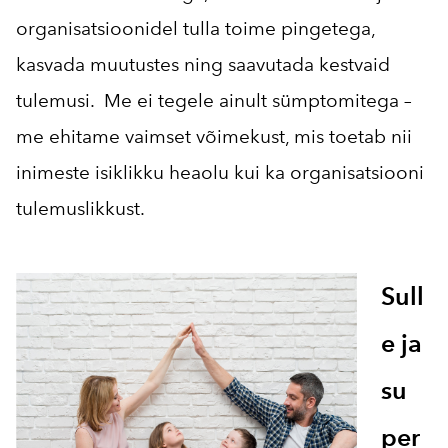
organisatsioonidel tulla toime pingetega,
kasvada muutustes ning saavutada kestvaid
tulemusi. Me ei tegele ainult sümptomitega –
me ehitame vaimset võimekust, mis toetab nii
inimeste isiklikku heaolu kui ka organisatsiooni
tulemuslikkust.
Sull
e ja
su
per