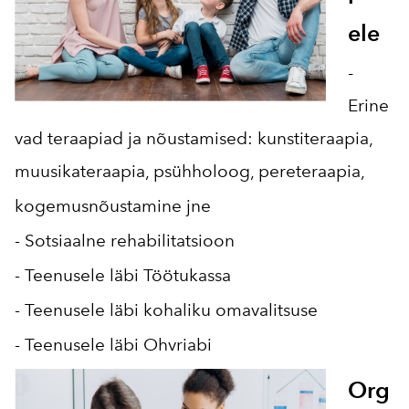
ele
-
Erine
vad teraapiad ja nõustamised: kunstiteraapia,
muusikateraapia, psühholoog, pereteraapia,
kogemusnõustamine jne
- Sotsiaalne rehabilitatsioon
- Teenusele läbi Töötukassa
- Teenusele läbi kohaliku omavalitsuse
- Teenusele läbi Ohvriabi
Org