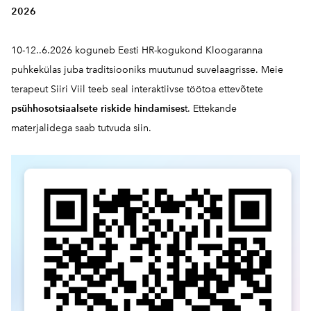
2026
10-12..6.2026 koguneb Eesti HR-kogukond Kloogaranna
puhkekülas juba traditsiooniks muutunud suvelaagrisse. Meie
terapeut Siiri Viil teeb seal interaktiivse töötoa ettevõtete
psühhosotsiaalsete riskide hindamises
t. Ettekande
materjalidega saab
tutvuda siin.